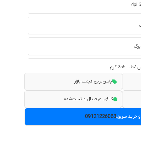
پایین‌ترین قیمت بازار
کالای اورجینال و تست‌شده
09121226083
و خرید سریع: