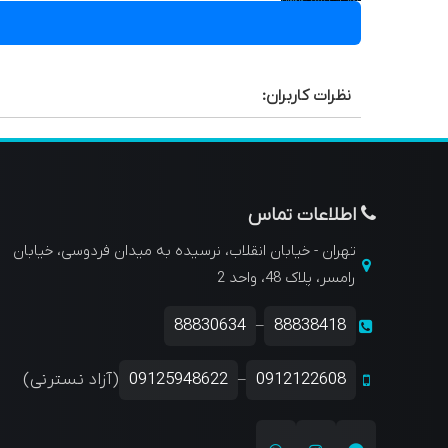
نظرات کاربران:
اطلاعات تماس
تهران - خیابان انقلاب، نرسیده به میدان فردوسی، خیابان
رامسر، پلاک 48، واحد 2
88830634
88838418
–
0912122608
09125948622
(آزاد نسترنی)
–