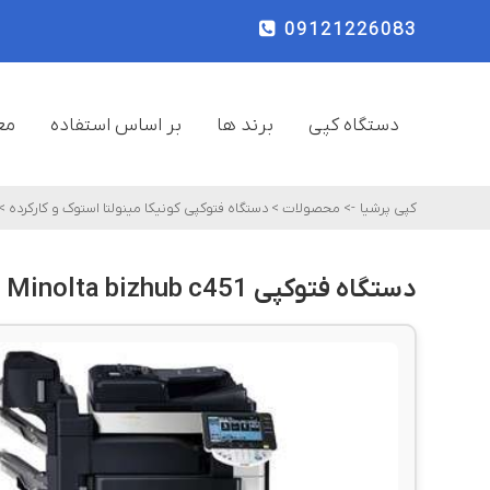
09121226083
دستگاه کپی
برند ها
بر اساس استفاده
مع
کپی پرشیا
->
محصولات
>
دستگاه فتوکپی کونیکا مینولتا استوک و کارکرده
>
دستگاه فتوکپی Konica Minolta bizhub c451