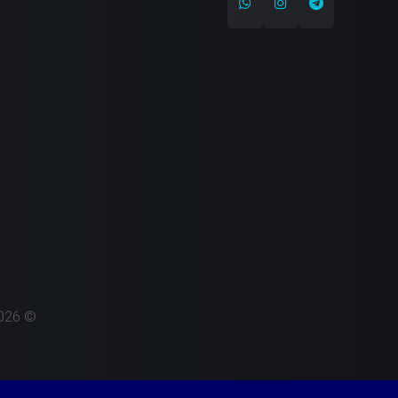
© 2026 کپی پرشیا | تمامی حقوق محفوظ است. طراحی سایت و سئو: