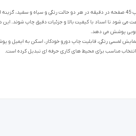
اتصال شبکه و USB 2.0
دستگاه کپی Konica Minolta bizhub C451 با سرعت چاپ 45 صفحه در دقیقه در هر دو حالت رنگ
پشتیبانی از وایرلس به صورت اخ
ایش لمسی رنگی، قابلیت چاپ دورو خودکار، اسکن به ایمیل و پوشه 
قابلیت چاپ مستقیم از فلش مم
فینیشر اختیاری برای منگنه و پا
پشتیبانی از ماژول فکس به صور
ابعاد حدود 115 در 65 در 78 سانتیمتر
وزن حدود 221 کیلوگرم