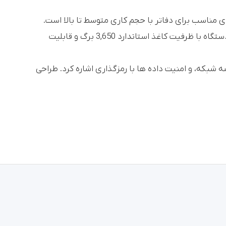
ی و سیاه و سفید، گزینه ای مناسب برای دفاتر با حجم کاری متوسط تا بالا است.
رزولوشن 600 در 600 dpi و استفاده از تونر Simitri HD باعث می شود تا اسناد با کیفیت بالا و جزئیات دقیق چاپ شوند. این دستگاه با ظرفیت کاغذ استاندارد 3,650 برگ و قابلیت
تیاری
شبکه، و امنیت داده ها با رمزگذاری اشاره کرد. طراحی
وری به صورت اختیاری
نچ
ت اختیاری