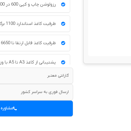
رزولوشن چاپ و کپی 600 در 600 dpi
ظرفیت کاغذ استاندارد 1100 برگ
ظرفیت کاغذ قابل ارتقا تا 6650 برگ
پشتیبانی از کاغذ A3 تا A5 با وزن 52 تا 256 گرم
گارانتی معتبر
چاپ دورو خودکار
ارسال فوری به سراسر کشور
حافظه رم 2 گیگابایت
مشاوره 
هارددیسک 160 گیگابایت