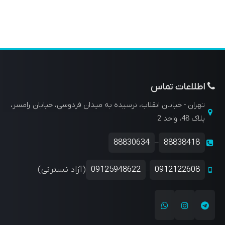
اطلاعات تماس
تهران - خیابان انقلاب، نرسیده به میدان فردوسی، خیابان رامسر،
پلاک 48، واحد 2
88830634
88838418
–
0912122608
09125948622
(آزاد نسترنی)
–