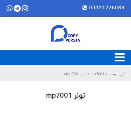
09121226083
کپی پرشیا
->
mp7001
>
تونر mp7001
>
تونر mp7001