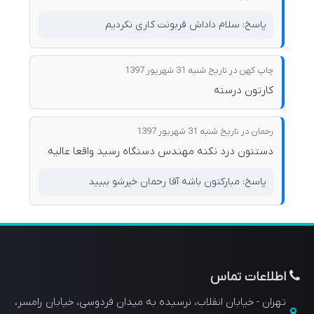
پاسخ: سلام داداش قربونت کاری نکردیم
چاپ کهن در تاریخ شنبه 31 شهريور 1397
کارتون درسته
رحمان در تاریخ شنبه 31 شهريور 1397
دستتون درد نکنه مهندس دستگاه رسید واقعا عالیه
پاسخ: مبارکتون باشه آقا رحمان خیرشو ببیید
اطلاعات تماس
تهران - خیابان انقلاب، نرسیده به میدان فردوسی، خیابان رامسر،