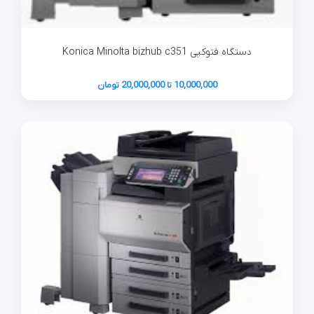
دستگاه فتوکپی Konica Minolta bizhub c351
10,000,000 تا 20,000,000 تومان