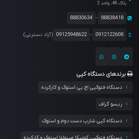
پلاک 48، واحد 2
88830634
88838418
–
0912122608
09125948622
(آزاد نسترنی)
–
برندهای دستگاه کپی
دستگاه فتوکپی اچ پی استوک و کارکرده
ریسو گراف
دستگاه کپی شارپ دست دوم و استوک
دستگاه فتوکپی کونیکا مینولتا استوک و کارکرده