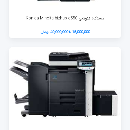
دستگاه فتوکپی Konica Minolta bizhub c550
15,000,000 تا 40,000,000 تومان