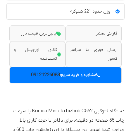
وزن حدود 221 کیلوگرم
گارانتی معتبر
پایین‌ترین قیمت بازار
ارسال فوری به سراسر
کالای اورجینال و
کشور
تست‌شده
09121226083
مشاوره و خرید سریع:
دستگاه فتوکپی Konica Minolta bizhub C552 با سرعت
چاپ 55 صفحه در دقیقه، برای دفاتر با حجم کاری بالا
طراحی شده است. این دستگاه دارای رزولوشن چاپ 600 در